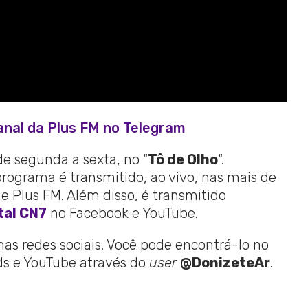
anal da Plus FM no Telegram
de segunda a sexta, no “
Tô de Olho
“.
programa é transmitido, ao vivo, nas mais de
 Plus FM. Além disso, é transmitido
tal CN7
no Facebook e YouTube.
 nas redes sociais. Você pode encontrá-lo no
ads e YouTube através do
user
@DonizeteAr
.