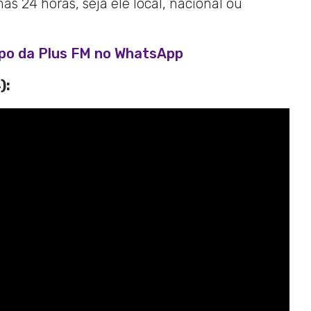
s 24 horas, seja ele local, nacional ou
upo da Plus FM no WhatsApp
):