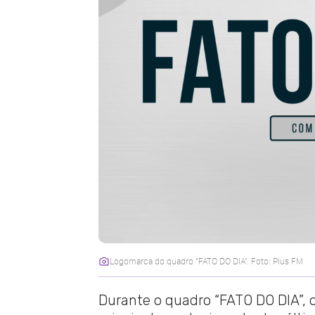
Logomarca do quadro "FATO DO DIA". Foto: Plus FM
Durante o quadro “FATO DO DIA”, o