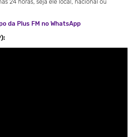
s 24 horas, seja ele local, nacional ou
upo da Plus FM no WhatsApp
):