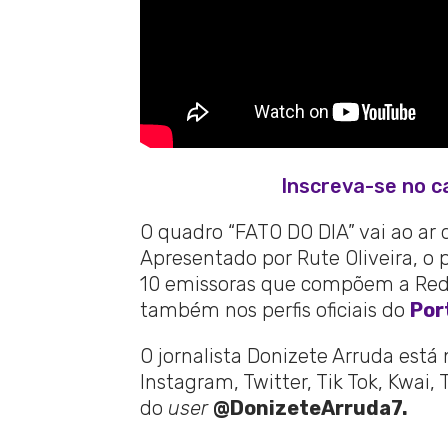
Inscreva-se no c
O quadro “FATO DO DIA” vai ao ar 
Apresentado por Rute Oliveira, o 
10 emissoras que compõem a Rede
também nos perfis oficiais do
Por
O jornalista Donizete Arruda está
Instagram, Twitter, Tik Tok, Kwai,
do
user
@DonizeteArruda7.