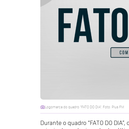
Logomarca do quadro "FATO DO DIA". Foto: Plus FM
Durante o quadro “FATO DO DIA”, o