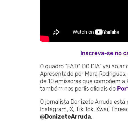
Inscreva-se no c
O quadro “FATO DO DIA” vai ao ar 
Apresentado por Mara Rodrigues, 
de 10 emissoras que compõem a Re
também nos perfis oficiais do
Por
O jornalista Donizete Arruda está
Instagram, X, Tik Tok, Kwai, Thre
@DonizeteArruda
.