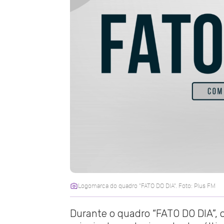
Logomarca do quadro "FATO DO DIA". Foto: Plus FM
Durante o quadro “FATO DO DIA”, o