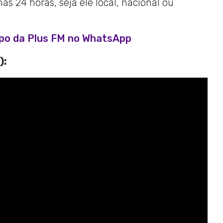
s 24 horas, seja ele local, nacional ou
upo da Plus FM no WhatsApp
):