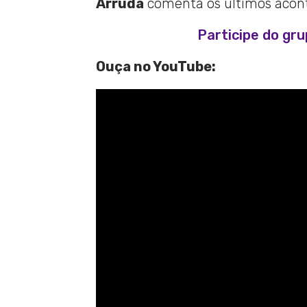
Arruda
comenta os últimos aconte
Participe do gr
Ouça no YouTube: