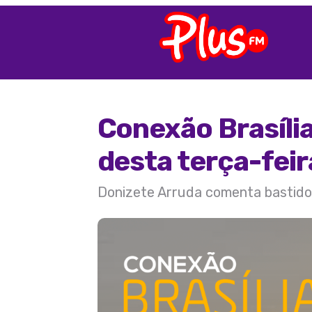
Conexão Brasíli
desta terça-feir
Donizete Arruda comenta bastidore