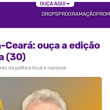
OUÇA AQUI
DROPS
PROGRAMAÇÃO
PROM
a-Ceará: ouça a edição
a (30)
s da política local e nacional