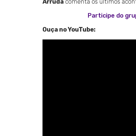
Arruda
comenta os últimos aconte
Participe do gr
Ouça no YouTube: