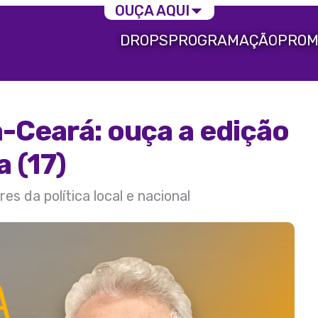
OUÇA AQUI
DROPS
PROGRAMAÇÃO
PROM
a-Ceará: ouça a edição
a (17)
s da política local e nacional