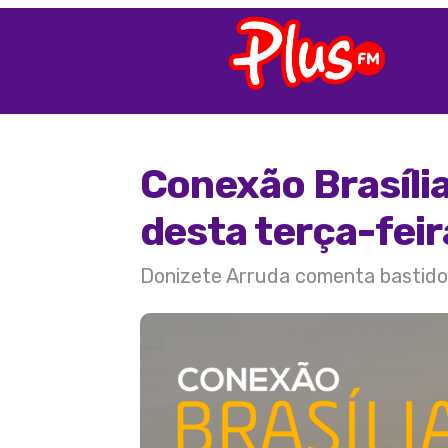
Conexão Brasíli
desta terça-feir
Donizete Arruda comenta bastidore