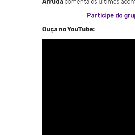
Arruda
comenta os últimos aconte
Participe do gr
Ouça no YouTube: