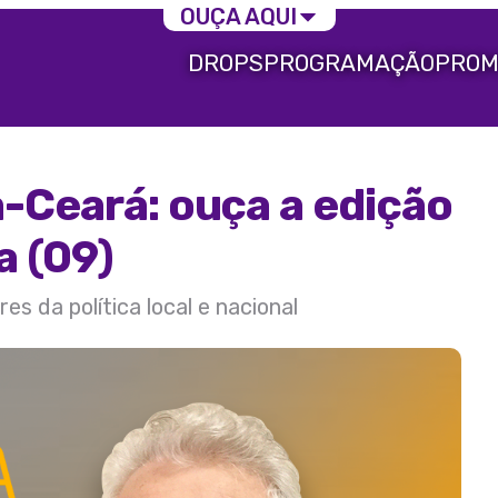
OUÇA AQUI
DROPS
PROGRAMAÇÃO
PROM
a-Ceará: ouça a edição
a (09)
s da política local e nacional