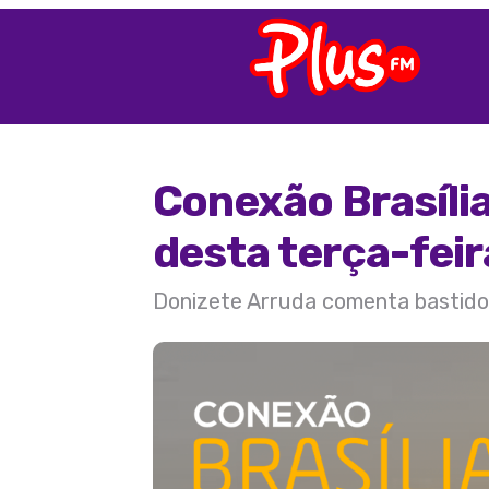
Conexão Brasíli
desta terça-feir
Donizete Arruda comenta bastidore