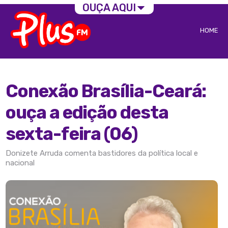
OUÇA AQUI
HOME
Conexão Brasília-Ceará:
ouça a edição desta
sexta-feira (06)
Donizete Arruda comenta bastidores da política local e
nacional