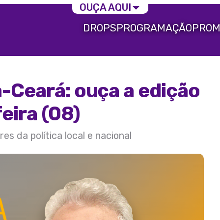
OUÇA AQUI
DROPS
PROGRAMAÇÃO
PROM
a-Ceará: ouça a edição
eira (08)
s da política local e nacional