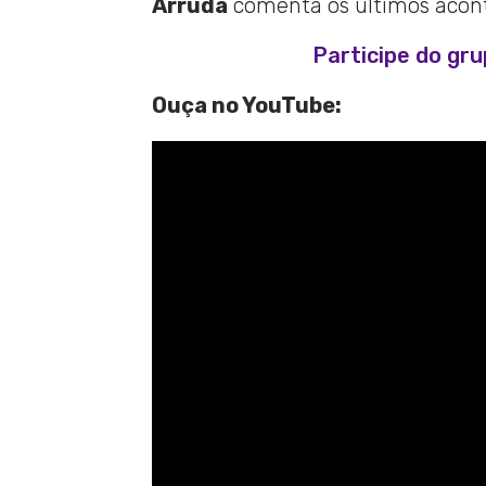
Arruda
comenta os últimos aconte
Participe do gr
Ouça no YouTube: