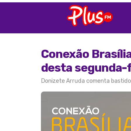
Conexão Brasíli
desta segunda-f
Donizete Arruda comenta bastidore