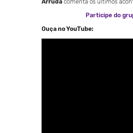
Arruda
comenta os últimos aconte
Participe do gr
Ouça no YouTube: