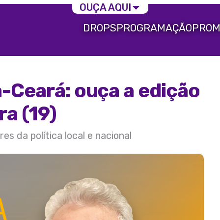
OUÇA AQUI
DROPS
PROGRAMAÇÃO
PROM
a-Ceará: ouça a edição
ra (19)
s da política local e nacional