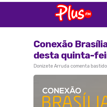
Conexão Brasíli
desta quinta-fei
Donizete Arruda comenta bastidore