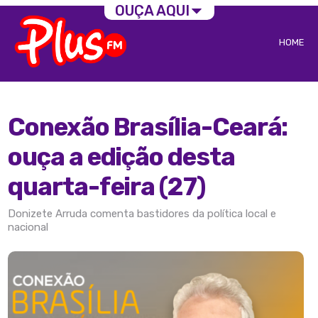
OUÇA AQUI
HOME
Conexão Brasília-Ceará:
ouça a edição desta
quarta-feira (27)
Donizete Arruda comenta bastidores da política local e
nacional