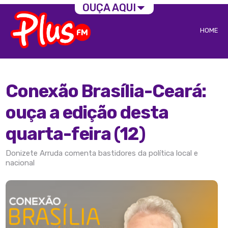
OUÇA AQUI
HOME
Conexão Brasília-Ceará:
ouça a edição desta
quarta-feira (12)
Donizete Arruda comenta bastidores da política local e
nacional