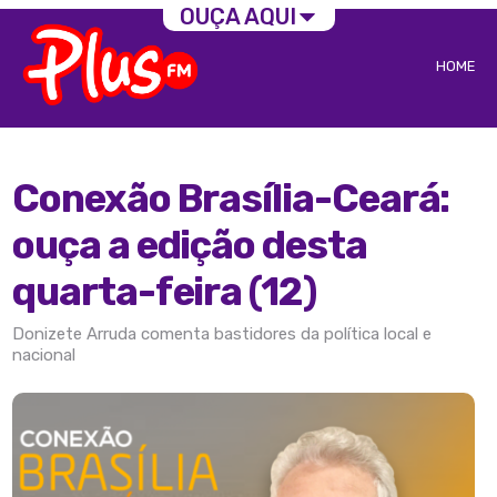
OUÇA AQUI
HOME
Conexão Brasília-Ceará:
ouça a edição desta
quarta-feira (12)
Donizete Arruda comenta bastidores da política local e
nacional