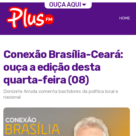
OUÇA AQUI
HOME
Conexão Brasília-Ceará:
ouça a edição desta
quarta-feira (08)
Donizete Arruda comenta bastidores da política local e
nacional