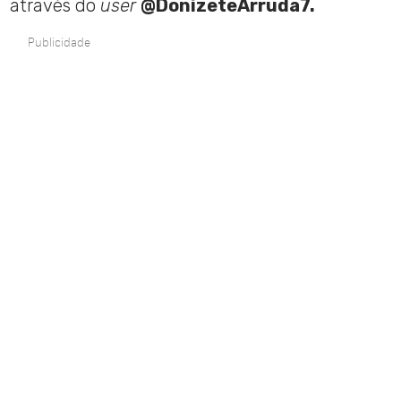
através do
user
@DonizeteArruda7.
Publicidade