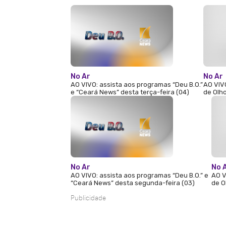
No Ar
No Ar
AO VIVO: assista aos programas “Deu B.O.”
AO VIV
e “Ceará News” desta terça-feira (04)
de Olho
No Ar
No 
AO VIVO: assista aos programas “Deu B.O.” e
AO V
“Ceará News” desta segunda-feira (03)
de O
Publicidade