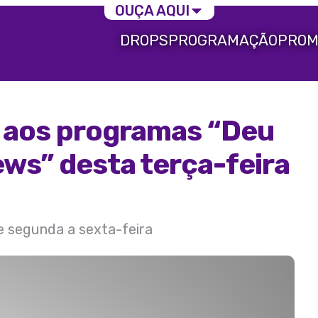
OUÇA AQUI
DROPS
PROGRAMAÇÃO
PROM
a aos programas “Deu
ews” desta terça-feira
de segunda a sexta-feira