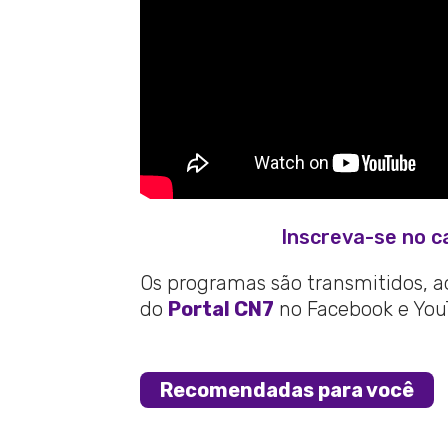
Inscreva-se no c
Os programas são transmitidos, ao 
do
Portal CN7
no Facebook e You
Recomendadas para você