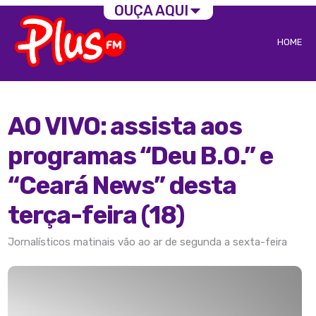
OUÇA AQUI
HOME
AO VIVO: assista aos
programas “Deu B.O.” e
“Ceará News” desta
terça-feira (18)
Jornalísticos matinais vão ao ar de segunda a sexta-feira