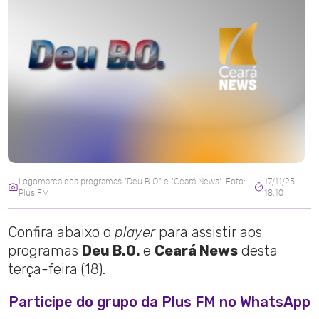
Logomarca dos programas "Deu B.O." e "Ceará News". Foto:
17/11/25
Plus FM
18:10
Confira abaixo o
player
para assistir aos
programas
Deu B.O.
e
Ceará News
desta
terça-feira (18).
Participe do grupo da Plus FM no WhatsApp