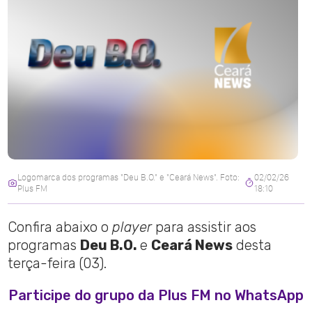
Logomarca dos programas "Deu B.O." e "Ceará News". Foto:
02/02/26
Plus FM
18:10
Confira abaixo o
player
para assistir aos
programas
Deu B.O.
e
Ceará News
desta
terça-feira (03).
Participe do grupo da Plus FM no WhatsApp