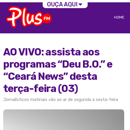
OUÇA AQUI
HOME
AO VIVO: assista aos
programas “Deu B.O.” e
“Ceará News” desta
terça-feira (03)
Jornalísticos matinais vão ao ar de segunda a sexta-feira