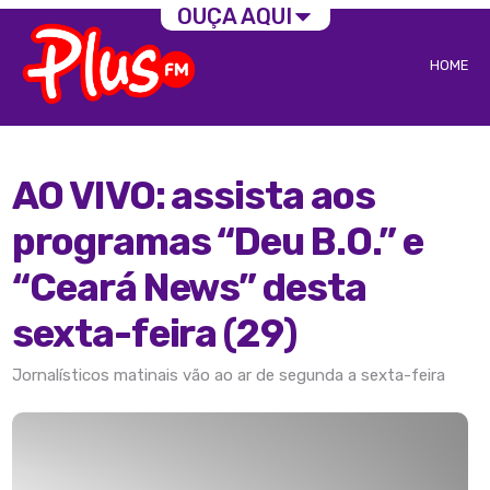
OUÇA AQUI
HOME
AO VIVO: assista aos
programas “Deu B.O.” e
“Ceará News” desta
sexta-feira (29)
Jornalísticos matinais vão ao ar de segunda a sexta-feira