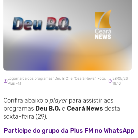
Logomarca dos programas "Deu B.O." e "Ceará News". Foto:
28/05/26
Plus FM
18:10
Confira abaixo o
player
para assistir aos
programas
Deu B.O.
e
Ceará News
desta
sexta-feira (29).
Participe do grupo da Plus FM no WhatsApp