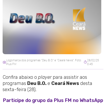
Logomarca dos programas "Deu B.O." e "Ceará News". Foto:
28/02/25
Plus FM
0:45
Confira abaixo o
player
para assistir aos
programas
Deu B.O.
e
Ceará News
desta
sexta-feira (28).
Participe do grupo da Plus FM no WhatsApp