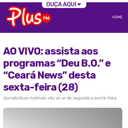
OUÇA AQUI
HOME
AO VIVO: assista aos
programas “Deu B.O.” e
“Ceará News” desta
sexta-feira (28)
Jornalísticos matinais vão ao ar de segunda a sexta-feira