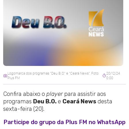
Logomarca dos programas "Deu B.O." e "Ceará News". Foto:
20/12/24
Plus FM
0:00
Confira abaixo o
player
para assistir aos
programas
Deu B.O.
e
Ceará News
desta
sexta-feira (20).
Participe do grupo da Plus FM no WhatsApp