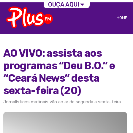
OUÇA AQUI
HOME
AO VIVO: assista aos
programas “Deu B.O.” e
“Ceará News” desta
sexta-feira (20)
Jornalísticos matinais vão ao ar de segunda a sexta-feira