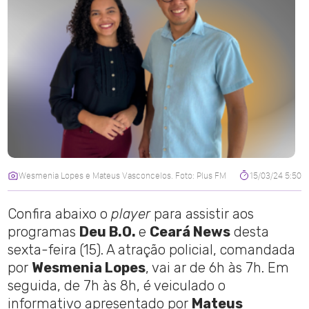
Wesmenia Lopes e Mateus Vasconcelos. Foto: Plus FM
15/03/24 5:50
Confira abaixo o
player
para assistir aos
programas
Deu B.O.
e
Ceará News
desta
sexta-feira (15). A atração policial, comandada
por
Wesmenia Lopes
, vai ar de 6h às 7h. Em
seguida, de 7h às 8h, é veiculado o
informativo apresentado por
Mateus