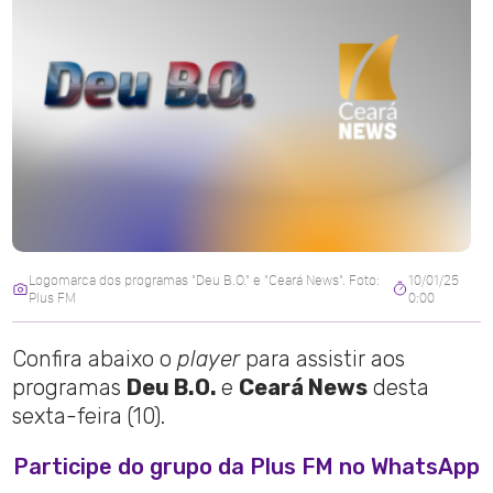
Logomarca dos programas "Deu B.O." e "Ceará News". Foto:
10/01/25
Plus FM
0:00
Confira abaixo o
player
para assistir aos
programas
Deu B.O.
e
Ceará News
desta
sexta-feira (10).
Participe do grupo da Plus FM no WhatsApp