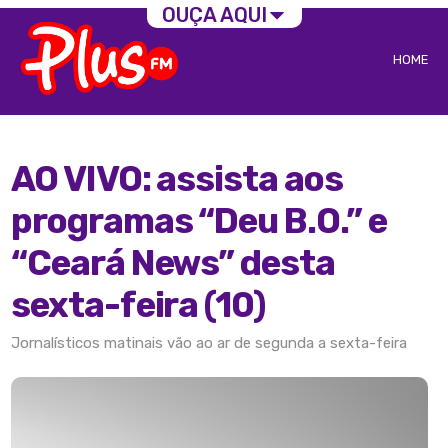
OUÇA AQUI
HOME
AO VIVO: assista aos
programas “Deu B.O.” e
“Ceará News” desta
sexta-feira (10)
Jornalísticos matinais vão ao ar de segunda a sexta-feira