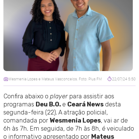
Wesmenia Lopes e Mateus Vasconcelos. Foto: Plus FM
22/07/24 5:50
Confira abaixo o
player
para assistir aos
programas
Deu B.O.
e
Ceará News
desta
segunda-feira (22). A atração policial,
comandada por
Wesmenia Lopes
, vai ar de
6h às 7h. Em seguida, de 7h às 8h, é veiculado
o informativo apresentado por
Mateus