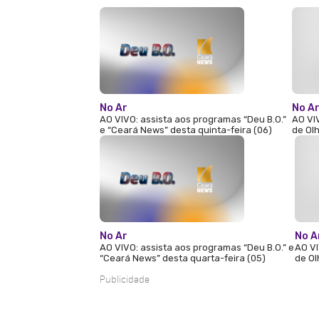
No Ar
No A
AO VIVO: assista aos programas “Deu B.O.”
AO VI
e “Ceará News” desta quinta-feira (06)
de Olh
No Ar
No A
AO VIVO: assista aos programas “Deu B.O.” e
AO VI
“Ceará News” desta quarta-feira (05)
de Ol
Publicidade