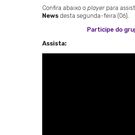
Confira abaixo o
player
para assis
News
desta segunda-feira (06).
Participe do gr
Assista: