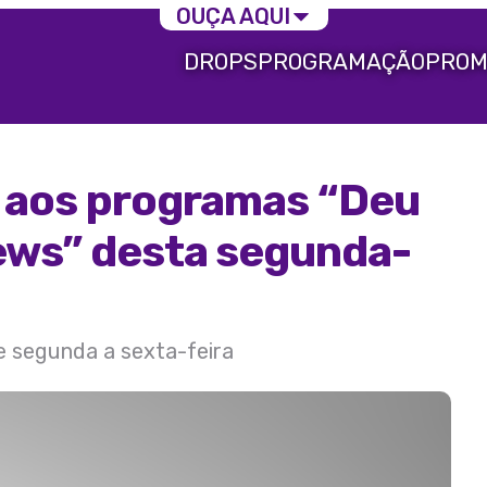
OUÇA AQUI
DROPS
PROGRAMAÇÃO
PROM
a aos programas “Deu
News” desta segunda-
de segunda a sexta-feira