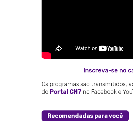
Inscreva-se no c
Os programas são transmitidos, ao 
do
Portal CN7
no Facebook e You
Recomendadas para você