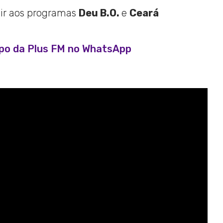
tir aos programas
Deu B.O.
e
Ceará
upo da Plus FM no WhatsApp