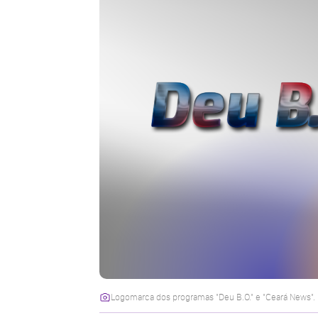
Logomarca dos programas "Deu B.O." e "Ceará News". 