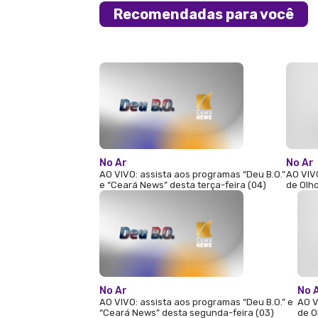
Recomendadas para você
No Ar
No Ar
AO VIVO: assista aos programas “Deu B.O.”
AO VIV
e “Ceará News” desta terça-feira (04)
de Olho
No Ar
No 
AO VIVO: assista aos programas “Deu B.O.” e
AO V
“Ceará News” desta segunda-feira (03)
de O