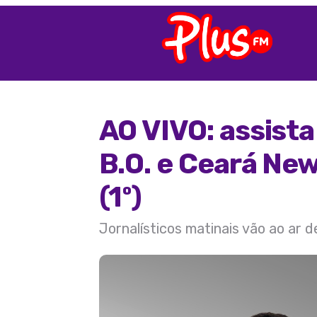
AO VIVO: assist
B.O. e Ceará New
(1º)
Jornalísticos matinais vão ao ar 