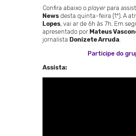
Confira abaixo o
player
para assis
News
desta quinta-feira (1º). A a
Lopes
, vai ar de 6h às 7h. Em seg
apresentado por
Mateus Vascon
jornalista
Donizete Arruda
.
Participe do gr
Assista: