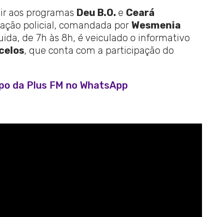
tir aos programas
Deu B.O.
e
Ceará
tração policial, comandada por
Wesmenia
uida, de 7h às 8h, é veiculado o informativo
celos
, que conta com a participação do
upo da Plus FM no WhatsApp