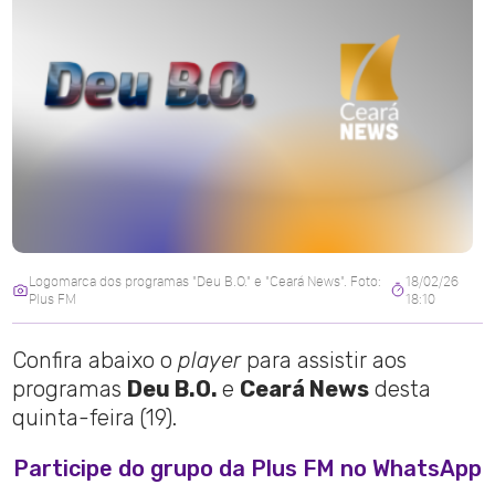
Logomarca dos programas "Deu B.O." e "Ceará News". Foto:
18/02/26
Plus FM
18:10
Confira abaixo o
player
para assistir aos
programas
Deu B.O.
e
Ceará News
desta
quinta-feira (19).
Participe do grupo da Plus FM no WhatsApp