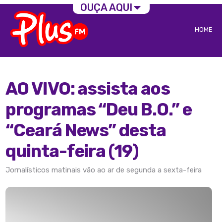
OUÇA AQUI
HOME
AO VIVO: assista aos
programas “Deu B.O.” e
“Ceará News” desta
quinta-feira (19)
Jornalísticos matinais vão ao ar de segunda a sexta-feira