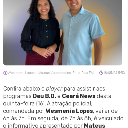
Wesmenia Lopes e Mateus Vasconcelos. Foto: Plus FM
16/05/24 5:50
Confira abaixo o
player
para assistir aos
programas
Deu B.O.
e
Ceará News
desta
quinta-feira (16). A atração policial,
comandada por
Wesmenia Lopes
, vai ar de
6h às 7h. Em seguida, de 7h às 8h, é veiculado
o informativo apresentado por
Mateus