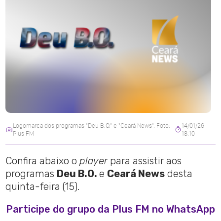
Logomarca dos programas "Deu B.O." e "Ceará News". Foto:
14/01/26
Plus FM
18:10
Confira abaixo o
player
para assistir aos
programas
Deu B.O.
e
Ceará News
desta
quinta-feira (15).
Participe do grupo da Plus FM no WhatsApp