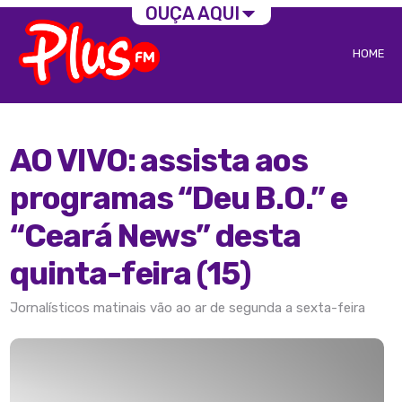
OUÇA AQUI
HOME
AO VIVO: assista aos
programas “Deu B.O.” e
“Ceará News” desta
quinta-feira (15)
Jornalísticos matinais vão ao ar de segunda a sexta-feira