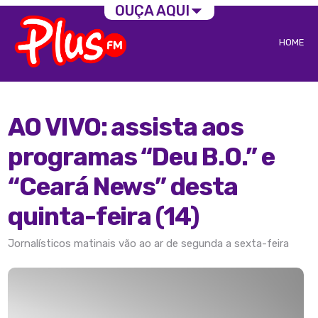
OUÇA AQUI
HOME
AO VIVO: assista aos
programas “Deu B.O.” e
“Ceará News” desta
quinta-feira (14)
Jornalísticos matinais vão ao ar de segunda a sexta-feira