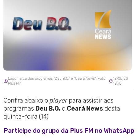
Logomarca dos programas "Deu B.O." e "Ceará News". Foto:
13/05/26
Plus FM
18:10
Confira abaixo o
player
para assistir aos
programas
Deu B.O.
e
Ceará News
desta
quinta-feira (14).
Participe do grupo da Plus FM no WhatsApp