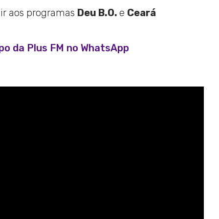
tir aos programas
Deu B.O.
e
Ceará
upo da Plus FM no WhatsApp