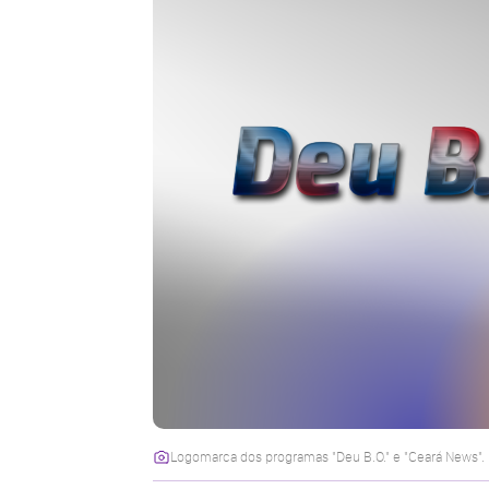
Logomarca dos programas "Deu B.O." e "Ceará News". 