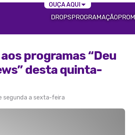
OUÇA AQUI
DROPS
PROGRAMAÇÃO
PROM
a aos programas “Deu
ews” desta quinta-
de segunda a sexta-feira