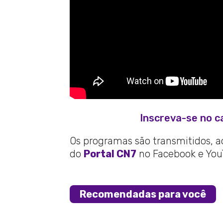
Inscreva-se no c
Os programas são transmitidos, ao 
do
Portal CN7
no Facebook e You
Recomendadas para você