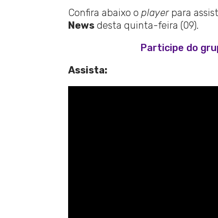
Confira abaixo o
player
para assis
News
desta quinta-feira (09).
Participe do gr
Assista: