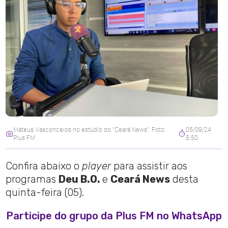
Mateus Vasconcelos no estúdio do "Ceará News". Foto:
05/09/24
Plus FM
5:50
Confira abaixo o
player
para assistir aos
programas
Deu B.O.
e
Ceará News
desta
quinta-feira (05).
Participe do grupo da Plus FM no WhatsApp