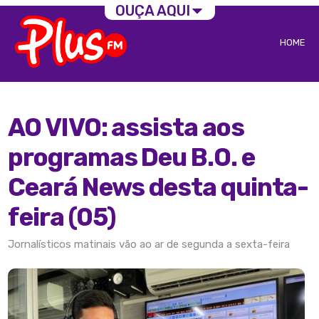
OUÇA AQUI
HOME
AO VIVO: assista aos
programas Deu B.O. e
Ceará News desta quinta-
feira (05)
Jornalísticos matinais vão ao ar de segunda a sexta-feira