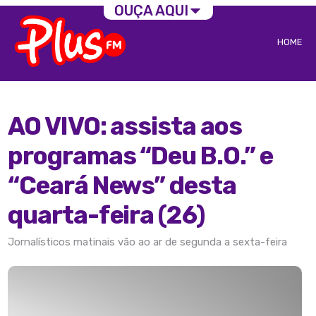
OUÇA AQUI
HOME
AO VIVO: assista aos
programas “Deu B.O.” e
“Ceará News” desta
quarta-feira (26)
Jornalísticos matinais vão ao ar de segunda a sexta-feira