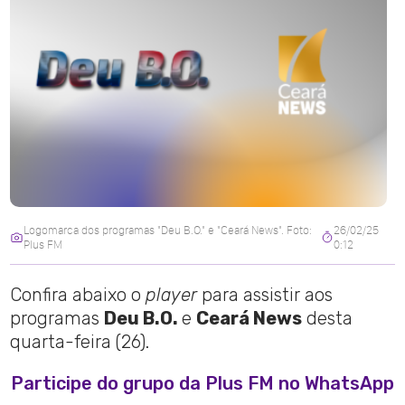
Logomarca dos programas "Deu B.O." e "Ceará News". Foto:
26/02/25
Plus FM
0:12
Confira abaixo o
player
para assistir aos
programas
Deu B.O.
e
Ceará News
desta
quarta-feira (26).
Participe do grupo da Plus FM no WhatsApp