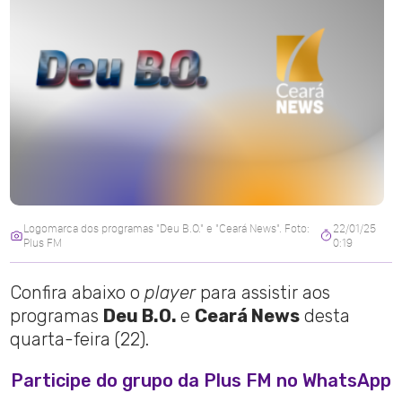
Logomarca dos programas "Deu B.O." e "Ceará News". Foto:
22/01/25
Plus FM
0:19
Confira abaixo o
player
para assistir aos
programas
Deu B.O.
e
Ceará News
desta
quarta-feira (22).
Participe do grupo da Plus FM no WhatsApp