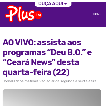
OUÇA AQUI
HOME
AO VIVO: assista aos
programas “Deu B.O.” e
“Ceará News” desta
quarta-feira (22)
Jornalísticos matinais vão ao ar de segunda a sexta-feira