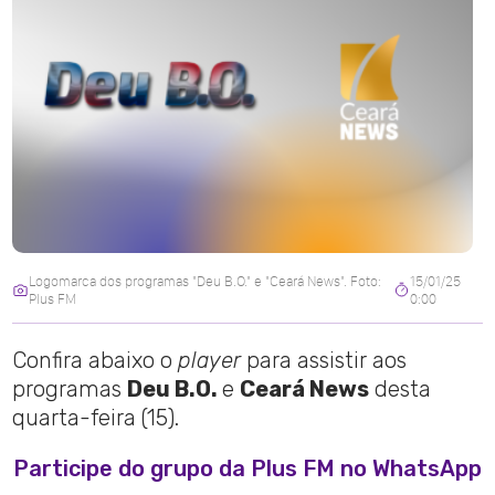
Logomarca dos programas "Deu B.O." e "Ceará News". Foto:
15/01/25
Plus FM
0:00
Confira abaixo o
player
para assistir aos
programas
Deu B.O.
e
Ceará News
desta
quarta-feira (15).
Participe do grupo da Plus FM no WhatsApp