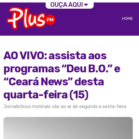
OUÇA AQUI
HOME
AO VIVO: assista aos
programas “Deu B.O.” e
“Ceará News” desta
quarta-feira (15)
Jornalísticos matinais vão ao ar de segunda a sexta-feira