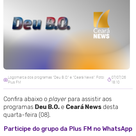
Logomarca dos programas "Deu B.O." e "Ceará News". Foto:
07/07/26
Plus FM
18:10
Confira abaixo o
player
para assistir aos
programas
Deu B.O.
e
Ceará News
desta
quarta-feira (08).
Participe do grupo da Plus FM no WhatsApp