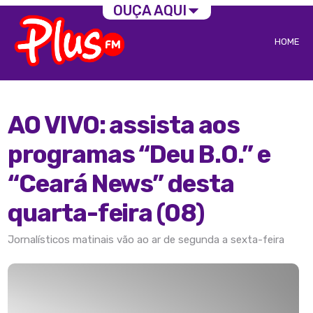
OUÇA AQUI
HOME
AO VIVO: assista aos
programas “Deu B.O.” e
“Ceará News” desta
quarta-feira (08)
Jornalísticos matinais vão ao ar de segunda a sexta-feira