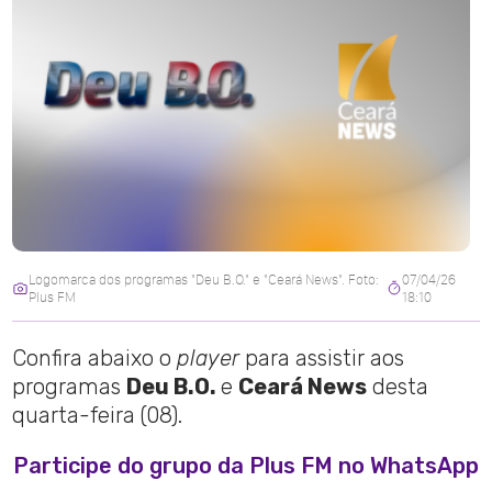
Logomarca dos programas "Deu B.O." e "Ceará News". Foto:
07/04/26
Plus FM
18:10
Confira abaixo o
player
para assistir aos
programas
Deu B.O.
e
Ceará News
desta
quarta-feira (08).
Participe do grupo da Plus FM no WhatsApp