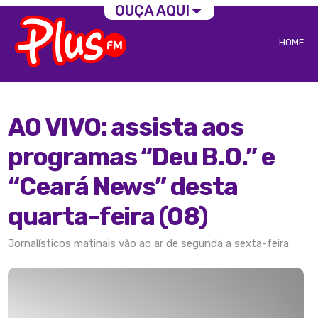
OUÇA AQUI
HOME
AO VIVO: assista aos
programas “Deu B.O.” e
“Ceará News” desta
quarta-feira (08)
Jornalísticos matinais vão ao ar de segunda a sexta-feira