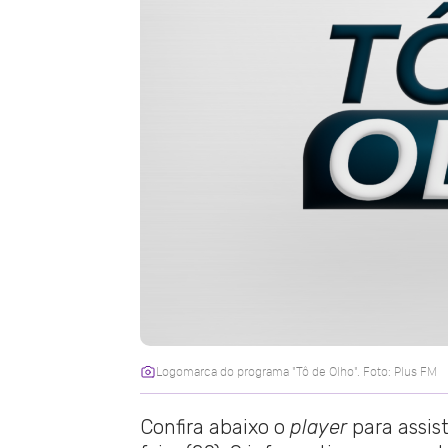
Logomarca do programa "Tô de Olho". Foto: Plus FM
Confira abaixo o
player
para assis