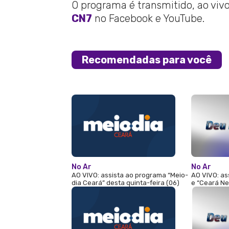
O programa é transmitido, ao vivo,
CN7
no Facebook e YouTube.
Recomendadas para você
No Ar
No Ar
AO VIVO: assista ao programa “Meio-
AO VIVO: as
dia Ceará” desta quinta-feira (06)
e “Ceará Ne