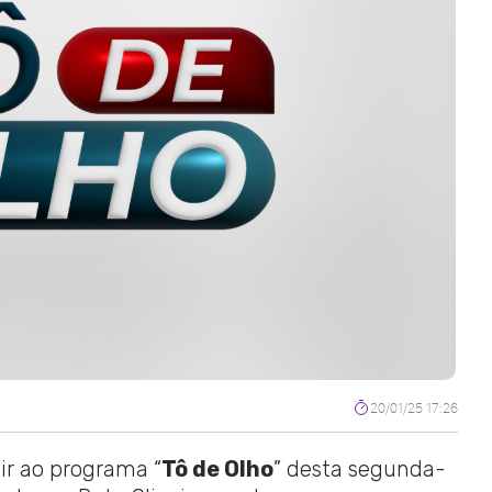
20/01/25 17:26
tir ao programa “
Tô de Olho
” desta segunda-