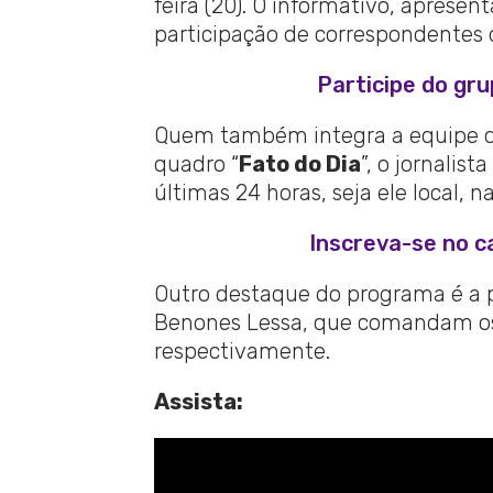
feira (20). O informativo, apresen
participação de correspondentes d
Participe do gr
Quem também integra a equipe da
quadro “
Fato do Dia
”, o jornalis
últimas 24 horas, seja ele local, n
Inscreva-se no c
Outro destaque do programa é a pa
Benones Lessa, que comandam os
respectivamente.
Assista: