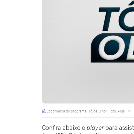
Logomarca do programa "Tô de Olho". Foto: Plus FM
Confira abaixo o
player
para assis