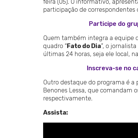
feira (05). O informativo, aprese
participação de correspondentes d
Participe do gr
Quem também integra a equipe da
quadro “
Fato do Dia
”, o jornalis
últimas 24 horas, seja ele local, n
Inscreva-se no c
Outro destaque do programa é a pa
Benones Lessa, que comandam os
respectivamente.
Assista: