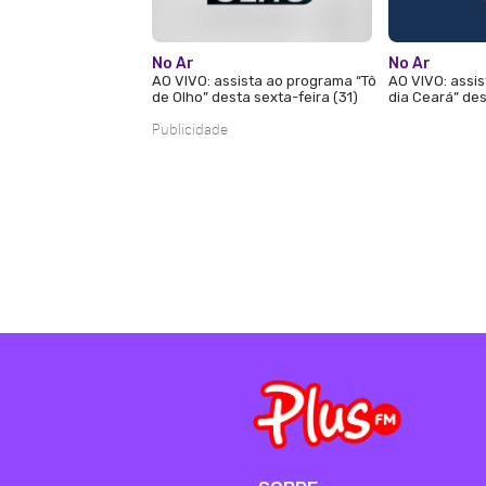
No Ar
No Ar
AO VIVO: assista ao programa “Tô
AO VIVO: assi
de Olho” desta sexta-feira (31)
dia Ceará” des
Publicidade