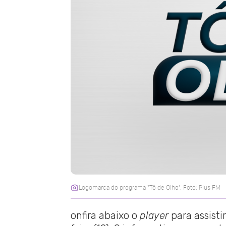
Logomarca do programa "Tô de Olho". Foto: Plus FM
onfira abaixo o
player
para assisti