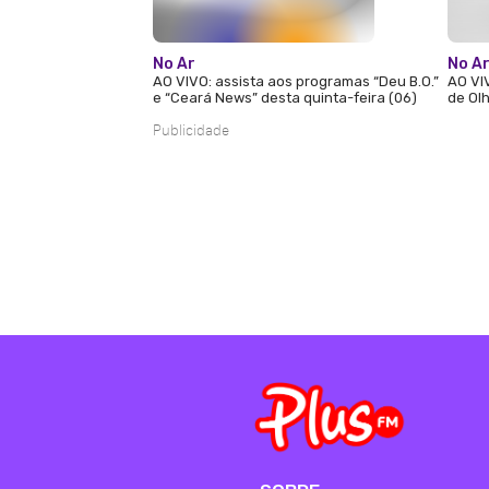
No Ar
No A
AO VIVO: assista aos programas “Deu B.O.”
AO VI
e “Ceará News” desta quinta-feira (06)
de Olh
Publicidade