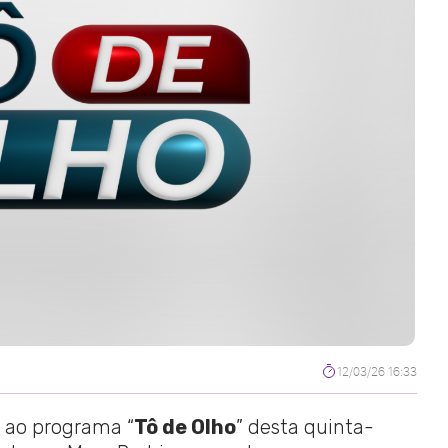
12/03/26 16:33
r ao programa “
Tô de Olho
” desta quinta-