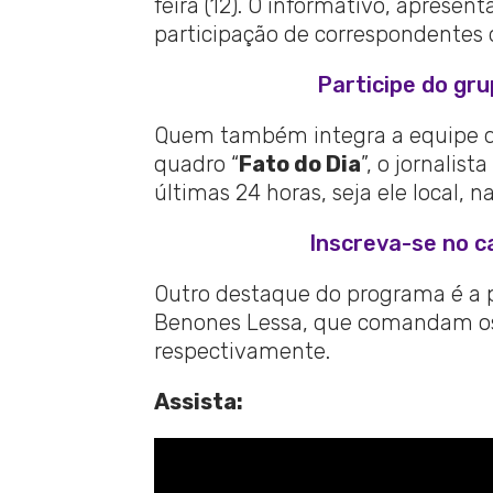
feira (12). O informativo, aprese
participação de correspondentes d
Participe do gr
Quem também integra a equipe da
quadro “
Fato do Dia
”, o jornalis
últimas 24 horas, seja ele local, n
Inscreva-se no c
Outro destaque do programa é a pa
Benones Lessa, que comandam os
respectivamente.
Assista: