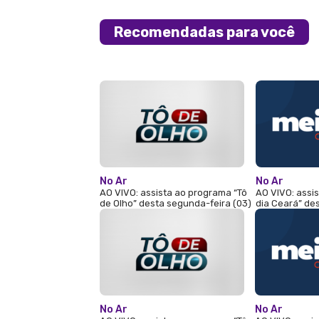
Recomendadas para você
No Ar
No Ar
AO VIVO: assista ao programa “Tô
AO VIVO: assi
de Olho” desta segunda-feira (03)
dia Ceará” de
No Ar
No Ar