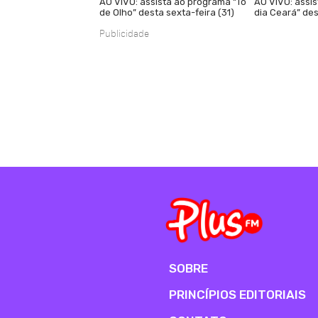
AO VIVO: assista ao programa “Tô
AO VIVO: assi
de Olho” desta sexta-feira (31)
dia Ceará” des
Publicidade
SOBRE
PRINCÍPIOS EDITORIAIS