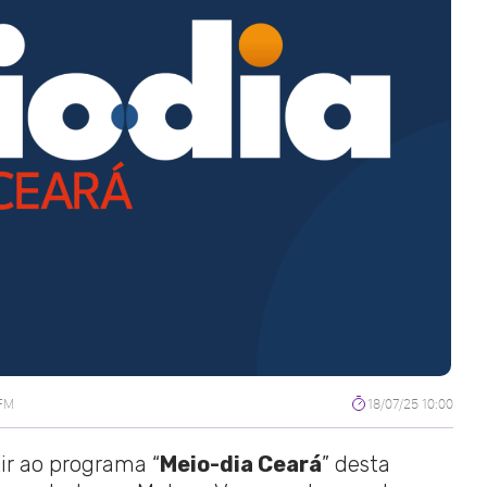
 FM
18/07/25 10:00
tir ao programa “
Meio-dia Ceará
” desta