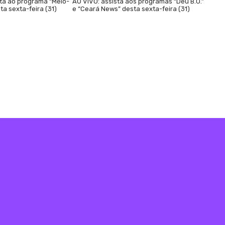
sta ao programa “Meio-
AO VIVO: assista aos programas “Deu B.O.”
ta sexta-feira (31)
e “Ceará News” desta sexta-feira (31)