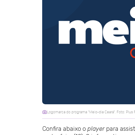
Logomarca do programa "Meio-dia Ceará". Foto: Plus
Confira abaixo o
player
para assis