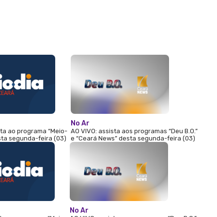
No Ar
sta ao programa “Meio-
AO VIVO: assista aos programas “Deu B.O.”
sta segunda-feira (03)
e “Ceará News” desta segunda-feira (03)
No Ar