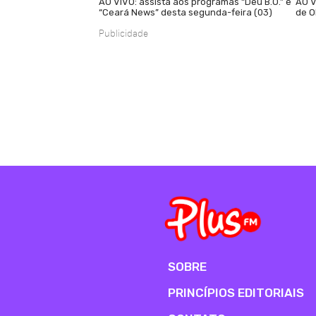
AO VIVO: assista aos programas “Deu B.O.” e
AO V
“Ceará News” desta segunda-feira (03)
de O
Publicidade
SOBRE
PRINCÍPIOS EDITORIAIS