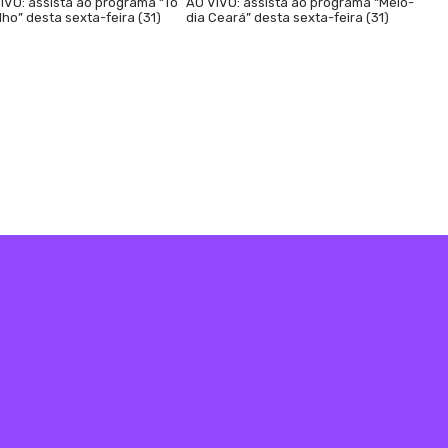
IVO: assista ao programa “Tô
AO VIVO: assista ao programa “Meio-
lho” desta sexta-feira (31)
dia Ceará” desta sexta-feira (31)