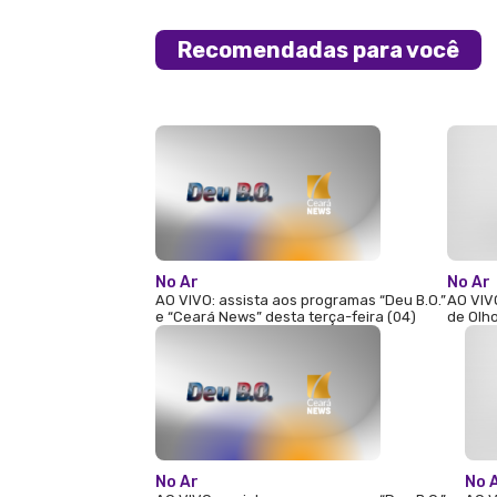
Recomendadas para você
No Ar
No Ar
AO VIVO: assista aos programas “Deu B.O.”
AO VIV
e “Ceará News” desta terça-feira (04)
de Olho
No Ar
No 