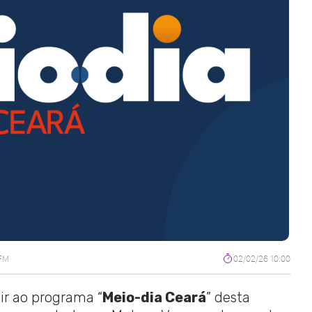
 FM
02/02/26 10:00
tir ao programa “
Meio-dia Ceará
” desta