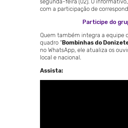
segunda-feira (02). O informativ
com a participação de corresponde
Participe do gr
Quem também integra a equipe da
quadro “
Bombinhas do Donizet
no WhatsApp, ele atualiza os ouvi
local e nacional.
Assista: