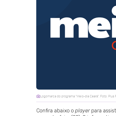
Logomarca do programa "Meio-dia Ceará". Foto: Plus
Confira abaixo o
player
para assis