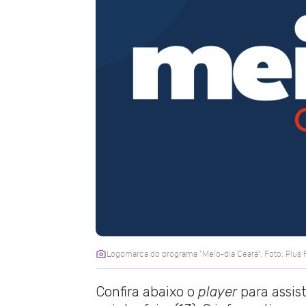
Logomarca do programa "Meio-dia Ceará". Foto: Plus
Confira abaixo o
player
para assis