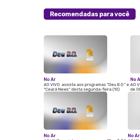
Recomendadas para você
No Ar
No 
AO VIVO: assista aos programas “Deu B.O.” e
AO V
“Ceará News” desta segunda-feira (10)
de O
No Ar
No Ar