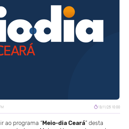
 FM
13/11/25 10:00
tir ao programa “
Meio-dia Ceará
” desta