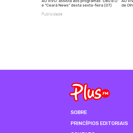
AO VIVO: assista aos programas “Deu B.O.”
AO VIV
e “Ceará News” desta sexta-feira (07)
de Olh
Publicidade
SOBRE
PRINCÍPIOS EDITORIAIS