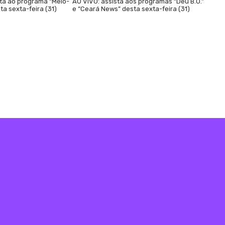
sta ao programa “Meio-
AO VIVO: assista aos programas “Deu B.O.”
ta sexta-feira (31)
e “Ceará News” desta sexta-feira (31)