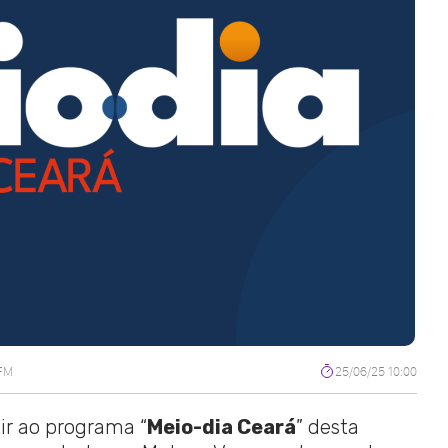
 FM
25/06/25 10:00
tir ao programa “
Meio-dia Ceará
” desta