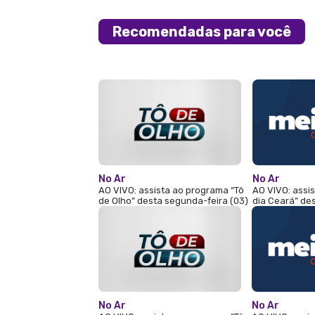
Recomendadas para você
No Ar
No Ar
AO VIVO: assista ao programa “Tô
AO VIVO: assi
de Olho” desta segunda-feira (03)
dia Ceará” de
No Ar
No Ar