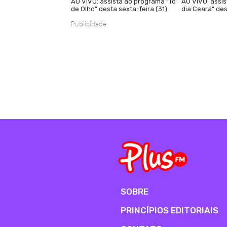
AO VIVO: assista ao programa “Tô
AO VIVO: assi
de Olho” desta sexta-feira (31)
dia Ceará” des
Publicidade
SOBRE
PRINCÍPIOS EDITORIAIS