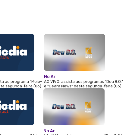
No Ar
sta ao programa “Meio-
AO VIVO: assista aos programas “Deu B.O.”
sta segunda-feira (03)
e “Ceará News” desta segunda-feira (03)
No Ar