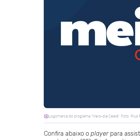
Logomarca do programa "Meio-dia Ceará". Foto: Plus
Confira abaixo o
player
para assis